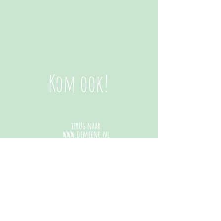
Kom ook!
terug naar
www.demeene.nl
Camping de Meene